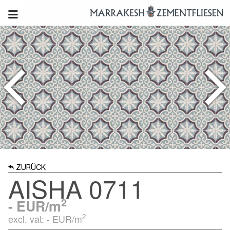
ZURÜCK
AISHA 0711
2
-
EUR/m
2
excl. vat: -
EUR/m