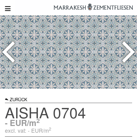
ZURÜCK
AISHA 0704
2
-
EUR/m
2
excl. vat: -
EUR/m