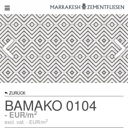
ZURÜCK
BAMAKO 0104
2
-
EUR/m
2
excl. vat: -
EUR/m