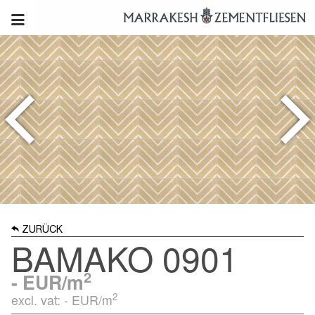
ZURÜCK
BAMAKO 0901
2
-
EUR/m
2
excl. vat: -
EUR/m