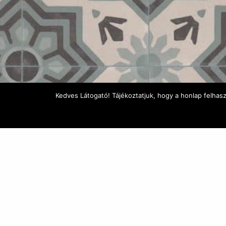
Kedves Látogató! Tájékoztatjuk, hogy a honlap felhas