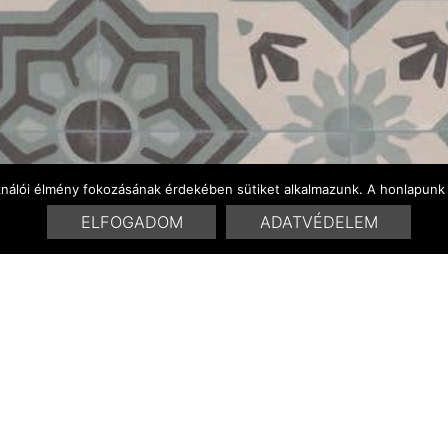
ználói élmény fokozásának érdekében sütiket alkalmazunk. A honlapunk 
ELFOGADOM
ADATVÉDELEM
FARBENVARIATIONEN
ÄHNLICHE PRODUKT
RELATED POSTS:
baraka 1402