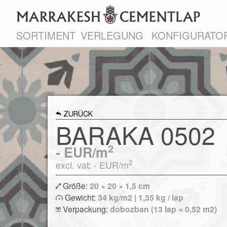
SORTIMENT
VERLEGUNG
KONFIGURATO
ZURÜCK
BARAKA 0502
2
-
EUR/m
2
excl. vat: -
EUR/m
Größe:
20 × 20 × 1,5 cm
Gewicht:
34 kg/m2 | 1,35 kg / lap
Verpackung:
dobozban (13 lap ≈ 0,52 m2)