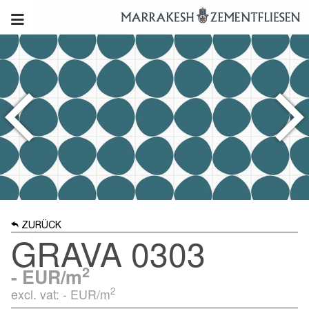
ZURÜCK
GRAVA 0303
2
-
EUR/m
2
excl. vat: -
EUR/m