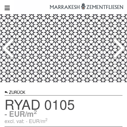
ZURÜCK
RYAD 0105
2
-
EUR/m
2
excl. vat: -
EUR/m