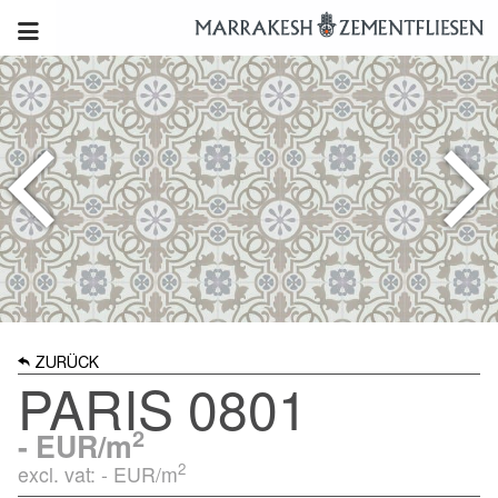
ZURÜCK
PARIS 0801
2
-
EUR/m
2
excl. vat: -
EUR/m