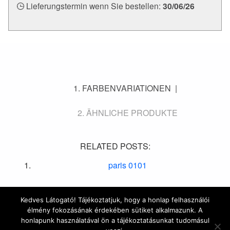
Lieferungstermin wenn Sie bestellen:
30/06/26
FARBENVARIATIONEN
ÄHNLICHE PRODUKTE
RELATED POSTS:
paris 0101
Kedves Látogató! Tájékoztatjuk, hogy a honlap felhasználói
élmény fokozásának érdekében sütiket alkalmazunk. A
© 2016 Marrakesh Zementfliesen | Design & Site by
honlapunk használatával ön a tájékoztatásunkat tudomásul
HYDROGENE