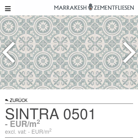
ZURÜCK
SINTRA 0501
2
-
EUR/m
2
excl. vat: -
EUR/m