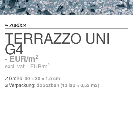
ZURÜCK
TERRAZZO UNI
G4
2
-
EUR/m
2
excl. vat: -
EUR/m
Größe:
30 × 30 × 1,5 cm
Verpackung:
dobozban (13 lap ≈ 0,52 m2)