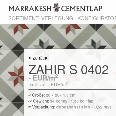
SORTIMENT
VERLEGUNG
KONFIGURATO
ZURÜCK
ZAHIR S 0402
2
-
EUR/m
2
excl. vat: -
EUR/m
Größe:
20 × 20× 1,5 cm
Gewicht:
34 kg/m2 | 1,35 kg / lap
Verpackung:
dobozban (13 lap ≈ 0,52 m2)