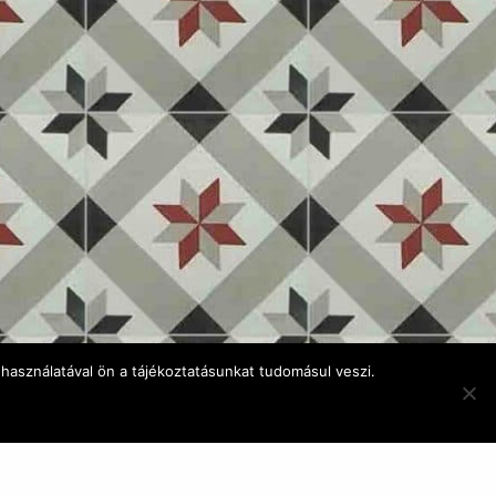
használatával ön a tájékoztatásunkat tudomásul veszi.