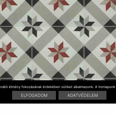
ználói élmény fokozásának érdekében sütiket alkalmazunk. A honlapunk 
ELFOGADOM
ADATVÉDELEM