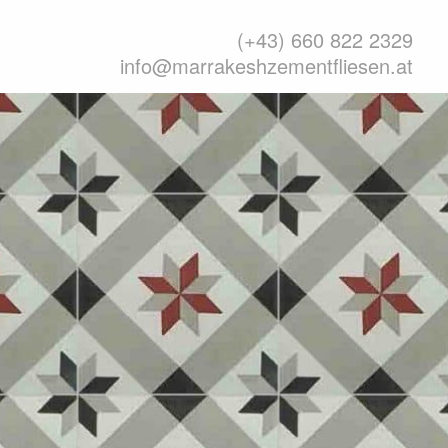
(+43) 660 822 2329
info@marrakeshzementfliesen.at