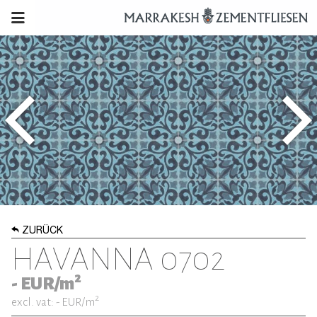
ZURÜCK
HAVANNA 0702
2
-
EUR/m
2
excl. vat: -
EUR/m