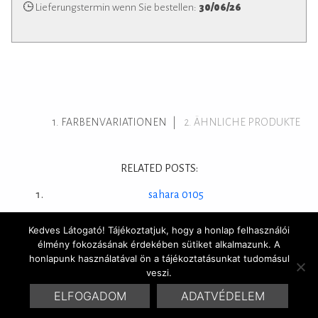
Lieferungstermin wenn Sie bestellen:
30/06/26
FARBENVARIATIONEN
ÄHNLICHE PRODUKTE
RELATED POSTS:
sahara 0105
Kedves Látogató! Tájékoztatjuk, hogy a honlap felhasználói
élmény fokozásának érdekében sütiket alkalmazunk. A
honlapunk használatával ön a tájékoztatásunkat tudomásul
© 2016 Marrakesh Zementfliesen | Design & Site by
HYDROGENE
veszi.
ELFOGADOM
ADATVÉDELEM