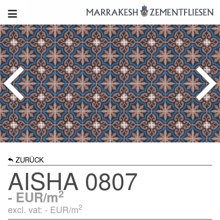
ZURÜCK
AISHA 0807
2
-
EUR/m
2
excl. vat: -
EUR/m