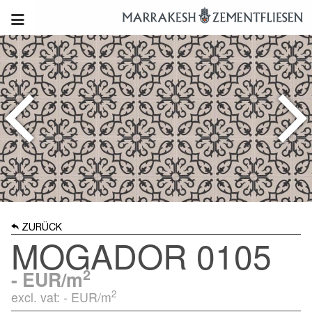
ZURÜCK
MOGADOR 0105
2
-
EUR/m
2
excl. vat: -
EUR/m