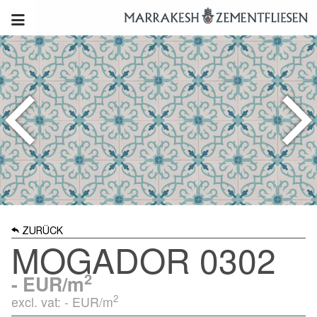
ZURÜCK
MOGADOR 0302
2
-
EUR/m
2
excl. vat: -
EUR/m