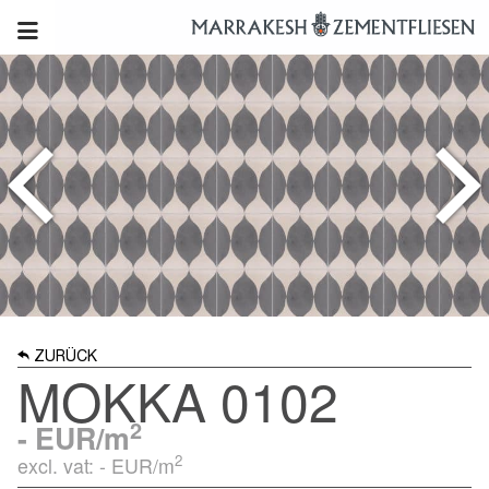
ZURÜCK
MOKKA 0102
2
-
EUR/m
2
excl. vat: -
EUR/m