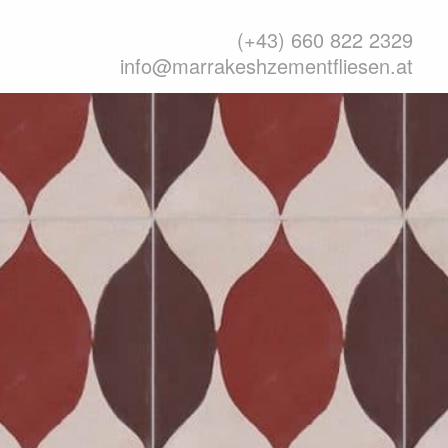
(+43) 660 822 2329
info@marrakeshzementfliesen.at