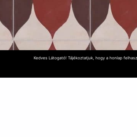
Kedves Látogató! Tájékoztatjuk, hogy a honlap felhas