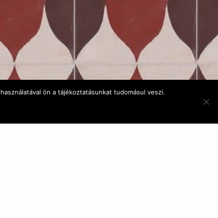
használatával ön a tájékoztatásunkat tudomásul veszi.
E