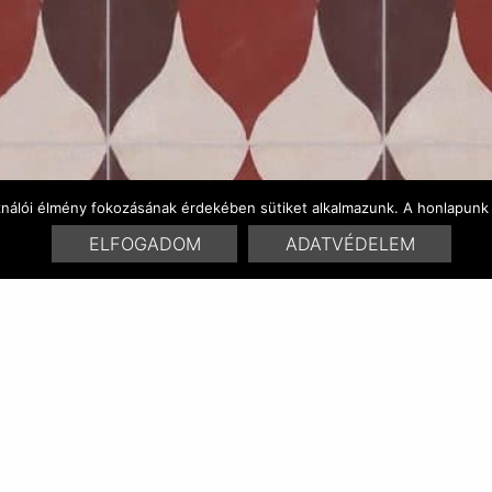
ználói élmény fokozásának érdekében sütiket alkalmazunk. A honlapunk 
ELFOGADOM
ADATVÉDELEM
FARBENVARIATIONEN
ÄHNLICHE PRODUKT
RELATED POSTS:
mokka 0502