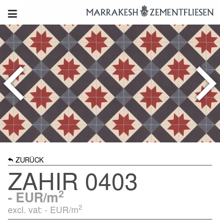
ZURÜCK
ZAHIR 0403
2
-
EUR/m
2
excl. vat: -
EUR/m