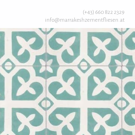
(+43) 660 822 2329
info@marrakeshzementfliesen.at