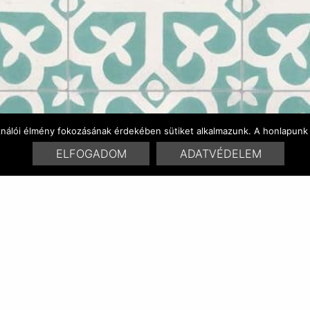
ználói élmény fokozásának érdekében sütiket alkalmazunk. A honlapunk 
ELFOGADOM
ADATVÉDELEM
FARBENVARIATIONEN
ÄHNLICHE PRODUKTE
RELATED POSTS:
braga 1801