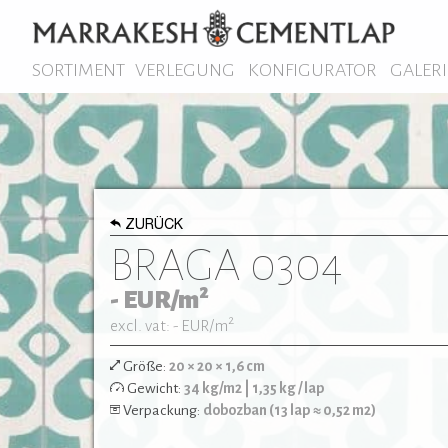
SORTIMENT
VERLEGUNG
KONFIGURATOR
GALERI
ZURÜCK
BRAGA 0304
2
-
EUR/m
2
excl. vat: -
EUR/m
Größe:
20 × 20 × 1,6 cm
Gewicht:
34 kg/m2 | 1,35 kg / lap
Verpackung:
dobozban (13 lap ≈ 0,52 m2)