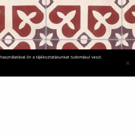
használatával ön a tájékoztatásunkat tudomásul veszi.