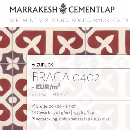
SORTIMENT
VERLEGUNG
KONFIGURATOR
GALERI
ZURÜCK
BRAGA 0402
2
-
EUR/m
2
excl. vat: -
EUR/m
Größe:
20 × 20 × 1,5 cm
Gewicht:
34 kg/m2 | 1,35 kg / lap
Verpackung:
dobozban (13 lap ≈ 0,52 m2)