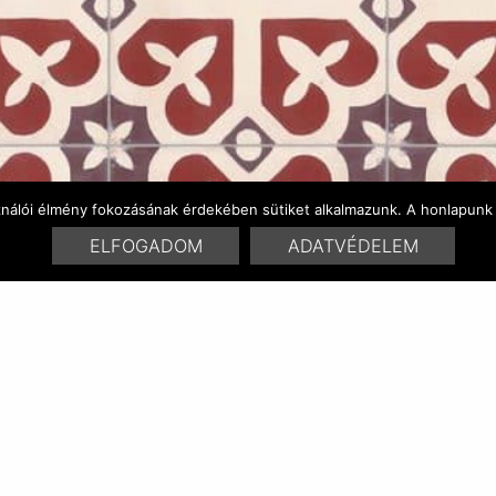
ználói élmény fokozásának érdekében sütiket alkalmazunk. A honlapunk 
ELFOGADOM
ADATVÉDELEM
FARBENVARIATIONEN
ÄHNLICHE PRODUKTE
RELATED POSTS:
braga 1801