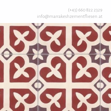
(+43) 660 822 2329
info@marrakeshzementfliesen.at